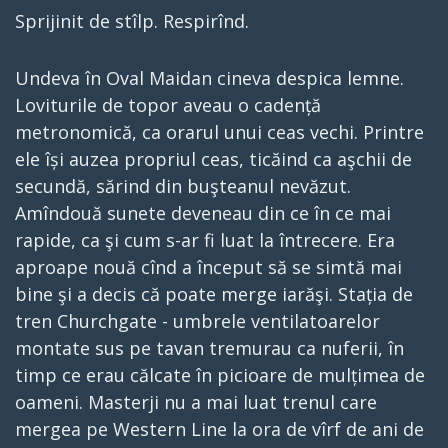
Sprijinit de stîlp. Respirînd.
Undeva în Oval Maidan cineva despica lemne.
Loviturile de topor aveau o cadență
metronomică, ca orarul unui ceas vechi. Printre
ele își auzea propriul ceas, ticăind ca aşchii de
secundă, sărind din buşteanul nevăzut.
Amîndouă sunete deveneau din ce în ce mai
rapide, ca şi cum s-ar fi luat la întrecere. Era
aproape nouă cînd a început să se simtă mai
bine şi a decis că poate merge iarăşi. Stația de
tren Churchgate - umbrele ventilatoarelor
montate sus pe tavan tremurau ca nuferii, în
timp ce erau călcate în picioare de mulțimea de
oameni. Masterji nu a mai luat trenul care
mergea pe Western Line la ora de vîrf de ani de