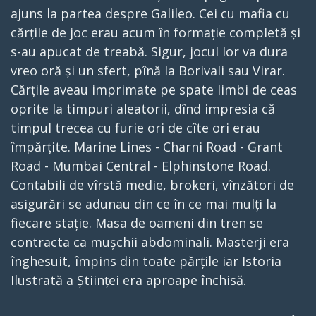
ajuns la partea despre Galileo. Cei cu mafia cu
cărțile de joc erau acum în formație completă și
s-au apucat de treabă. Sigur, jocul lor va dura
vreo oră și un sfert, pînă la Borivali sau Virar.
Cărțile aveau imprimate pe spate limbi de ceas
oprite la timpuri aleatorii, dînd impresia că
timpul trecea cu furie ori de cîte ori erau
împărțite. Marine Lines - Charni Road - Grant
Road - Mumbai Central - Elphinstone Road.
Contabili de vîrstă medie, brokeri, vînzători de
asigurări se adunau din ce în ce mai mulți la
fiecare stație. Masa de oameni din tren se
contracta ca mușchii abdominali. Masterji era
înghesuit, împins din toate părțile iar Istoria
Ilustrată a Științei era aproape închisă.