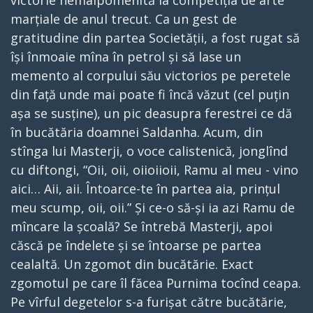
victorie nemaipomenită la competiția de arte
marțiale de anul trecut. Ca un gest de
gratitudine din partea Societății, a fost rugat să
își înmoaie mîna în petrol și să lase un
memento al corpului său victorios pe peretele
din față unde mai poate fi încă văzut (cel puțin
așa se susține), un pic deasupra ferestrei ce dă
în bucătăria doamnei Saldanha. Acum, din
stînga lui Masterji, o voce calistenică, jonglînd
cu diftongi, “Oii, oii, oiioiioii, Ramu al meu - vino
aici… Aii, aii. Întoarce-te în partea aia, prințul
meu scump, oii, oii.” Și ce-o să-și ia azi Ramu de
mîncare la școală? Se întrebă Masterji, apoi
căscă pe îndelete și se întoarse pe partea
cealaltă. Un zgomot din bucătărie. Exact
zgomotul pe care îl făcea Purnima tocînd ceapa.
Pe vîrful degetelor s-a furișat către bucătărie,