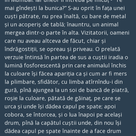
mai gîndești la bunica?” S-au oprit în fața unei
cuști pătrate, nu prea înaltă, cu bare de metal
și un acoperiș de tablă; înauntru, un animal
mergea dintr-o parte în alta. Vizitatorii, oameni
care nu aveau altceva de făcut, chiar și
îndrăgostiții, se opreau și priveau. O prelată
verzuie întinsă în partea de sus a cuștii iradia o
lumină fosforescentă prin care animalul închis
la culoare își făcea apariția ca și cum ar fi mers
la plimbare, sfidător, cu limba atîrnîndu-i din
gură, pînă ajungea la un soi de bancă de piatră,
roșie la culoare, pătată de găinaț, pe care se
urca și unde își dădea capul pe spate; apoi
cobora, se întorcea, și o lua înapoi pe același
drum, pînă la capătul cuștii unde, din nou își
dădea capul pe spate înainte de a face drum