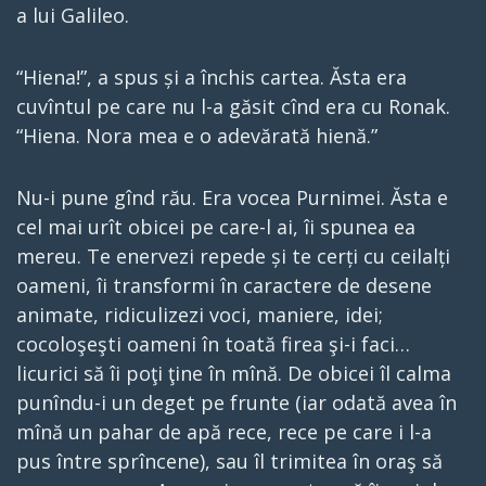
a lui Galileo.
“Hiena!”, a spus și a închis cartea. Ăsta era
cuvîntul pe care nu l-a găsit cînd era cu Ronak.
“Hiena. Nora mea e o adevărată hienă.”
Nu-i pune gînd rău. Era vocea Purnimei. Ăsta e
cel mai urît obicei pe care-l ai, îi spunea ea
mereu. Te enervezi repede și te cerți cu ceilalți
oameni, îi transformi în caractere de desene
animate, ridiculizezi voci, maniere, idei;
cocoloşeşti oameni în toată firea şi-i faci…
licurici să îi poţi ţine în mînă. De obicei îl calma
punîndu-i un deget pe frunte (iar odată avea în
mînă un pahar de apă rece, rece pe care i l-a
pus între sprîncene), sau îl trimitea în oraş să