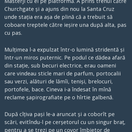
Masterji cu ei pe platformă. A prins trenul către
Churchgate și a ajuns din nou la Santa Cruz
unde stația era așa de plină că a trebuit să
coboare treptele către ieșire una după alta, pas
cu pas.
Mulțimea l-a expulzat într-o lumină stridentă și
într-un miros puternic. Pe podul ce dădea afară
din stație, sub becuri electrice, erau oameni
care vindeau sticle mari de parfum, portocalii
sau verzi, alături de lămîi, teniși, brelocuri,
portofele, bace. Cineva i-a îndesat în mînă
reclame șapirografiate pe o hîrtie galbenă.
După cîțiva pași le-a aruncat și a coborît pe
scări, evitîndu-l pe cerșetorul cu un singur braț,
pentru a se trezi pe un covor îmbietor de