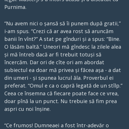
Purnima.
“Nu avem nici o șansă să îi punem după gratii,”
i-am spus. “Crezi că ar avea rost să aruncăm
banii în vînt?” A stat pe gînduri și a spus: “Bine.
O lăsăm baltă.” Uneori mă gîndesc la zilele alea
și mă întreb dacă ar fi trebuit totuși să
încercăm. Dar ori de cîte ori am abordat
subiectul ea doar mă privea și făcea așa - a dat
din umeri - și spunea lucrul ăla. Proverbul ei
preferat. “Omul e ca o capră legată de un stîlp.”
Ceea ce însemna că fiecare poate face ce vrea,
doar pînă la un punct. Nu trebuie să fim prea
aspri cu noi înșine.
“Ce frumos! Dumneaei a fost într-adevăr o