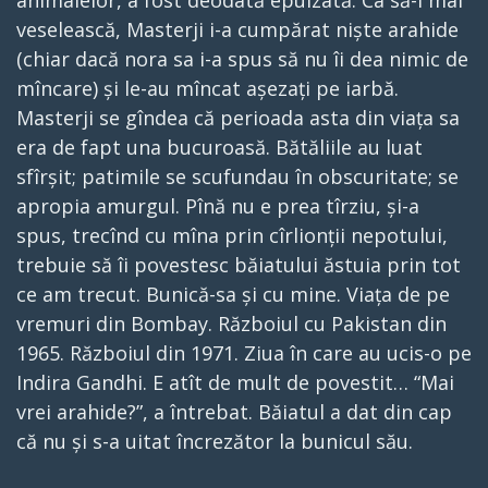
animalelor, a fost deodată epuizată. Ca să-l mai
veselească, Masterji i-a cumpărat niște arahide
(chiar dacă nora sa i-a spus să nu îi dea nimic de
mîncare) și le-au mîncat așezați pe iarbă.
Masterji se gîndea că perioada asta din viața sa
era de fapt una bucuroasă. Bătăliile au luat
sfîrșit; patimile se scufundau în obscuritate; se
apropia amurgul. Pînă nu e prea tîrziu, și-a
spus, trecînd cu mîna prin cîrlionții nepotului,
trebuie să îi povestesc băiatului ăstuia prin tot
ce am trecut. Bunică-sa și cu mine. Viața de pe
vremuri din Bombay. Războiul cu Pakistan din
1965. Războiul din 1971. Ziua în care au ucis-o pe
Indira Gandhi. E atît de mult de povestit… “Mai
vrei arahide?”, a întrebat. Băiatul a dat din cap
că nu și s-a uitat încrezător la bunicul său.