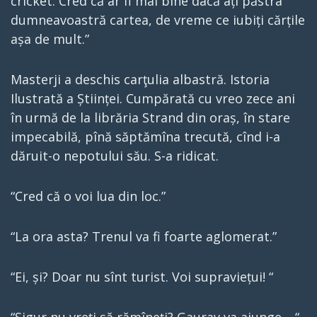
cricket. Cred că ar fi mai bine dacă ați păstra
dumneavoastră cartea, de vreme ce iubiți cărțile
așa de mult.”
Masterji a deschis carţulia albastră. Istoria
Ilustrată a Științei. Cumpărată cu vreo zece ani
în urmă de la librăria Strand din oraș, în stare
impecabilă, pînă săptămîna trecută, cînd i-a
dăruit-o nepotului său. S-a ridicat.
“Cred că o voi lua din loc.”
“La ora asta? Trenul va fi foarte aglomerat.”
“Ei, și? Doar nu sînt turist. Voi supraviețui! “