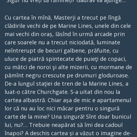
“Sigur nu vreți să rămîneți? Gaurav va ajunge… “
Cu cartea în mînă, Masterji a trecut pe lîngă
clădirile vechi de pe Marine Lines, unele din cele
mai vechi din oraș, lăsînd în urmă arcade prin
care soarele nu a trecut niciodată, luminate
neîntrerupt de becuri galbene, prăfuite, cu
uluce de piatră spintecate de puieţi de copaci,
cu mătci de noroi şi alte mizerii, cu mormane de
pămînt negru crescute pe drumuri gloduroase.
De-a lungul staţiei de tren de la Marine Lines, a
luat-o către Churchgate. S-a uitat din nou la
cartea albastră. Chiar așa de mic e apartamenul
lor că nu au loc nici măcar pentru o singură
carte de la mine? Una singură! Sînt doar bunicul
lui, nu?… Trebuie neapărat să îmi dea cadoul
înapoi? A deschis cartea și a văzut o imagine de-