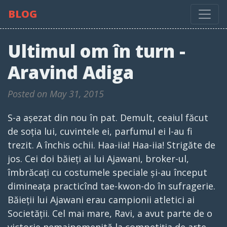
BLOG
Ultimul om în turn -
Aravind Adiga
Posted on May 31, 2015
S-a așezat din nou în pat. Demult, ceaiul făcut
de soția lui, cuvintele ei, parfumul ei l-au fi
trezit. A închis ochii. Haa-iia! Haa-iia! Strigăte de
jos. Cei doi băieți ai lui Ajawani, broker-ul,
îmbrăcați cu costumele speciale și-au început
dimineața practicînd tae-kwon-do în sufragerie.
Băieții lui Ajawani erau campionii atletici ai
Societății. Cel mai mare, Ravi, a avut parte de o