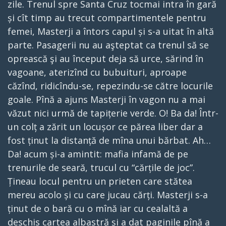
zile. Trenul spre Santa Cruz tocmai intra în gară
și cît timp au trecut compartimentele pentru
femei, Masterji a întors capul și s-a uitat în altă
parte. Pasagerii nu au aşteptat ca trenul să se
oprească şi au început deja să urce, sărind în
vagoane, aterizînd cu bubuituri, aproape
căzînd, ridicîndu-se, repezindu-se către locurile
goale. Pînă a ajuns Masterji în vagon nu a mai
văzut nici urmă de tapițerie verde. O! Ba da! Într-
un colț a zărit un locușor ce părea liber dar a
fost ținut la distanță de mîna unui bărbat. Ah…
Da! acum și-a amintit: mafia infamă de pe
trenurile de seară, trucul cu “cărțile de joc”.
Țineau locul pentru un prieten care stătea
mereu acolo și cu care jucau cărți. Masterji s-a
ținut de o bară cu o mînă iar cu cealaltă a
deschis cartea albastră și a dat paginile pînă a