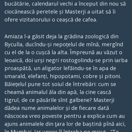
bucătărie, calendarul vechi a început din nou să
ciocănească peretele și Masterji a uitat să îi
ofere vizitatorului o ceașcă de cafea.
Amiaza l-a găsit deja la grădina zoologică din
Byculla, ducîndu-și nepoțelul de mînă, mergînd
cu el de la o cușcă la alta. Împreună au văzut o
leoaică, doi urși negri rostogolindu-se prin iarba
proaspătă, un aligator lefăindu-se în apa de
smarald, elefanți, hipopotami, cobre și pitoni.
Băiețelul pune tot soiul de întrebări: cum se
cheamă animalul ăla din apă, la cine cască
tigrul, de ce păsările sînt galbene? Masterji
dădea nume animalelor și de fiecare dată
născocea vreo poveste pentru a explica cum au
ajuns animalele din ţara lor de baștină pînă aici,
în Mumbai. Iar uneor îl întreba pe micuț - “Te