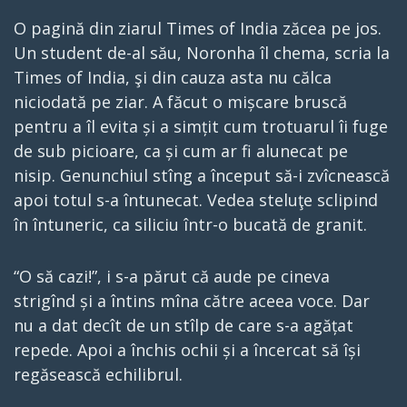
O pagină din ziarul Times of India zăcea pe jos.
Un student de-al său, Noronha îl chema, scria la
Times of India, şi din cauza asta nu călca
niciodată pe ziar. A făcut o mișcare bruscă
pentru a îl evita și a simțit cum trotuarul îi fuge
de sub picioare, ca și cum ar fi alunecat pe
nisip. Genunchiul stîng a început să-i zvîcnească
apoi totul s-a întunecat. Vedea steluţe sclipind
în întuneric, ca siliciu într-o bucată de granit.
“O să cazi!”, i s-a părut că aude pe cineva
strigînd și a întins mîna către aceea voce. Dar
nu a dat decît de un stîlp de care s-a agățat
repede. Apoi a închis ochii și a încercat să își
regăsească echilibrul.