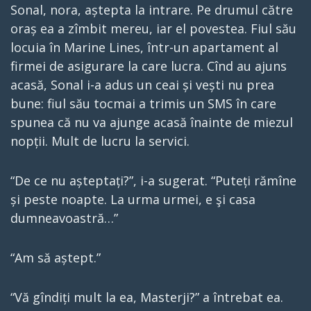
Sonal, nora, aștepta la intrare. Pe drumul către
oraș ea a zîmbit mereu, iar el povestea. Fiul său
locuia în Marine Lines, într-un apartament al
firmei de asigurare la care lucra. Cînd au ajuns
acasă, Sonal i-a adus un ceai și vești nu prea
bune: fiul său tocmai a trimis un SMS în care
spunea că nu va ajunge acasă înainte de miezul
nopții. Mult de lucru la servici.
“De ce nu așteptați?”, i-a sugerat. “Puteți rămîne
și peste noapte. La urma urmei, e şi casa
dumneavoastră…”
“Am să aștept.”
“Vă gîndiți mult la ea, Masterji?” a întrebat ea.