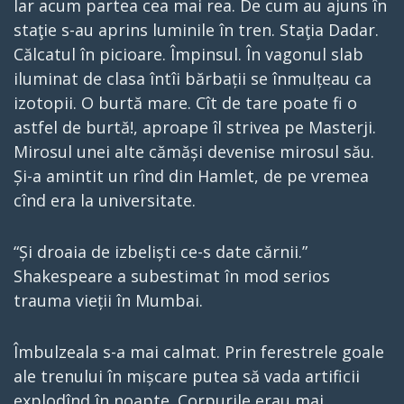
Iar acum partea cea mai rea. De cum au ajuns în
staţie s-au aprins luminile în tren. Staţia Dadar.
Călcatul în picioare. Împinsul. În vagonul slab
iluminat de clasa întîi bărbații se înmulțeau ca
izotopii. O burtă mare. Cît de tare poate fi o
astfel de burtă!, aproape îl strivea pe Masterji.
Mirosul unei alte cămăși devenise mirosul său.
Și-a amintit un rînd din Hamlet, de pe vremea
cînd era la universitate.
“Și droaia de izbeliști ce-s date cărnii.”
Shakespeare a subestimat în mod serios
trauma vieții în Mumbai.
Îmbulzeala s-a mai calmat. Prin ferestrele goale
ale trenului în mișcare putea să vada artificii
explodînd în noapte. Corpurile erau mai