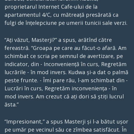
proprietarul Internet Cafe-ului de la
apartamentul 4/C, cu mătreață presărată ca
fulgi de înțelepciune pe umerii tunicii sale verzi.
“Ați văzut, Masterji?” a spus, arătînd către
fereastră. “Groapa pe care au făcut-o afară. Am
schimbat ce scria pe semnul de avertizare, pe
indicator, din - Inconveniență în curs, Regretăm
lucrările - în mod invers. Kudwa și-a dat o palmă
peste frunte. - Îmi pare rău, l-am schimbat din -
Lucrări în curs, Regretăm inconveniența - în
mod invers. Am crezut că ați dori să știți lucrul
ăsta.”
“Impresionant,” a spus Masterji și l-a bătut ușor
pe umăr pe vecinul său ce zîmbea satisfăcut. În