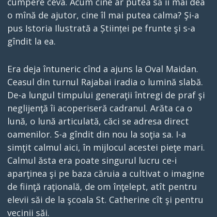
cumpere ceva. Acum cine ar putea să îi mai dea
o mînă de ajutor, cine îl mai putea calma? Şi-a
pus Istoria Ilustrată a Științei pe frunte şi s-a
gîndit la ea.
Era deja întuneric cînd a ajuns la Oval Maidan.
Ceasul din turnul Rajabai iradia o lumină slabă.
De-a lungul timpului generaţii întregi de praf şi
neglijenţă îi acoperiseră cadranul. Arăta ca o
lună, o lună articulată, căci se adresa direct
oamenilor. S-a gîndit din nou la soţia sa. I-a
simţit calmul aici, în mijlocul acestei pieţe mari.
Calmul ăsta era poate singurul lucru ce-i
aparţinea şi pe baza căruia a cultivat o imagine
de fiinţă raţională, de om înţelept, atît pentru
elevii săi de la şcoala St. Catherine cît şi pentru
vecinii săi.