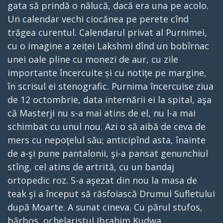
gata să prindă o nălucă, dacă era una pe acolo.
Un calendar vechi ciocănea pe perete cînd
trăgea curentul. Calendarul privat al Purnimei,
cu o imagine a zeiței Lakshmi dînd un bobîrnac
unei oale pline cu monezi de aur, cu zile
importante încercuite și cu notițe pe margine,
în scrisul ei stenografic. Purnima încercuise ziua
de 12 octombrie, data internării ei la spital, aşa
că Masterji nu s-a mai atins de el, nu l-a mai
schimbat cu unul nou. Azi o să aibă de ceva de
mers cu nepoţelul său; anticipînd asta, înainte
de a-şi pune pantalonii, şi-a pansat genunchiul
stîng, cel atins de artrită, cu un bandaj
ortopedic roz. S-a aşezat din nou la masa de
teak şi a început să răsfoiască Drumul Sufletului
după Moarte. A sunat cineva. Cu părul stufos,
bărbos, ochelaristul Ibrahim Kudwa,