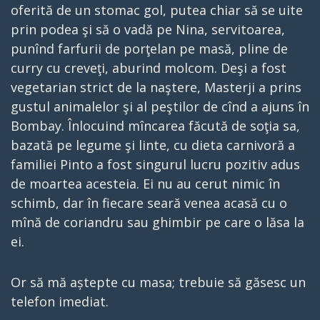
oferită de un stomac gol, putea chiar să se uite
prin podea şi să o vadă pe Nina, servitoarea,
punînd farfurii de porţelan pe masă, pline de
curry cu creveţi, aburind molcom. Deşi a fost
vegetarian strict de la naştere, Masterji a prins
gustul animalelor şi al peştilor de cînd a ajuns în
Bombay. Înlocuind mîncarea făcută de soţia sa,
bazată pe legume şi linte, cu dieta carnivoră a
familiei Pinto a fost singurul lucru pozitiv adus
de moartea acesteia. Ei nu au cerut nimic în
schimb, dar în fiecare seară venea acasă cu o
mînă de coriandru sau ghimbir pe care o lăsa la
ei.
Or să mă aștepte cu masa; trebuie să găsesc un
telefon imediat.