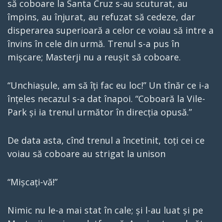
să coboare la Santa Cruz s-au scuturat, au
împins, au înjurat, au refuzat să cedeze, dar
disperarea superioară a celor ce voiau să intre a
învins în cele din urmă. Trenul s-a pus în
mișcare; Masterji nu a reușit să coboare.
“Unchiașule, am să îți fac eu loc!” Un tînăr ce i-a
înțeles necazul s-a dat înapoi. “Coboară la Vile-
Park și ia trenul următor în direcția opusă.”
De data asta, cînd trenul a încetinit, toți cei ce
voiau să coboare au strigat la unison
“Mișcați-vă!”
Nimic nu le-a mai stat în cale; și l-au luat și pe