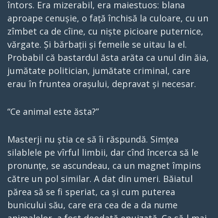
întors. Era mizerabil, era maiestuos: blana
aproape cenușie, o față închisă la culoare, cu un
zîmbet ca de cîine, cu niște picioare puternice,
vărgate. Și bărbații și femeile se uitau la el.
Probabil că bastardul ăsta arăta ca unul din ăia,
jumătate politician, jumătate criminal, care
erau în fruntea orașului, depravat și necesar.
“Ce animal este ăsta?”
Masterji nu știa ce să îi răspundă. Simțea
silablele pe vîrful limbii, dar cînd încerca să le
pronunțe, se ascundeau, ca un magnet împins
către un pol similar. A dat din umeri. Băiatul
părea să se fi speriat, ca și cum puterea
bunicului său, care era cea de a da nume