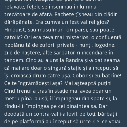
relaxate, fețele se înseninau în lumina
trecătoare de afară. Rachete țîșneau din clădiri
dărăpănate. Era cumva un festival religios?
Hinduist, sau musulman, ori parsi, sau poate
catolic? Ori era ceva mai misterios, o confluență
neplănuită de euforii private - nunți, logodne,
zile de naștere, alte sărbatoriri incendiare în
tandem. Cînd au ajuns la Bandra și-a dat seama
că mai are doar o singură stație și a început să
își croiască drum către ușă. Cobor și eu bătrîne!
Ce te îngrămădești așa? Mai așteaptă puțin!
Cînd trenul a tras în stație mai avea doar un
metru pînă la ușă; îl împingeau din spate și, la
rîndu-i îi împingea pe cei dinaintea sa. Dar
deodată un contra-val i-a lovit pe toți: bărbații
de pe platformă au început să urce. Cei ce voiau