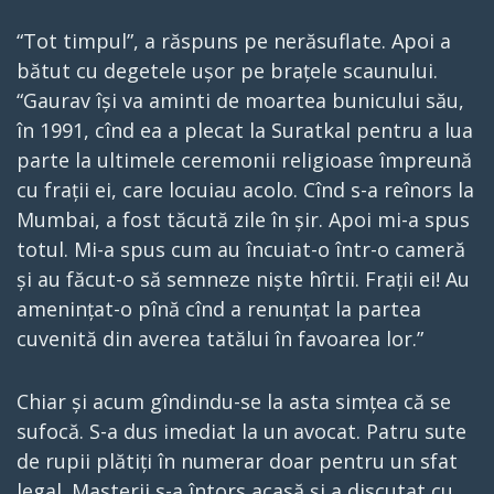
“Tot timpul”, a răspuns pe nerăsuflate. Apoi a
bătut cu degetele ușor pe brațele scaunului.
“Gaurav își va aminti de moartea bunicului său,
în 1991, cînd ea a plecat la Suratkal pentru a lua
parte la ultimele ceremonii religioase împreună
cu frații ei, care locuiau acolo. Cînd s-a reînors la
Mumbai, a fost tăcută zile în șir. Apoi mi-a spus
totul. Mi-a spus cum au încuiat-o într-o cameră
și au făcut-o să semneze niște hîrtii. Frații ei! Au
amenințat-o pînă cînd a renunțat la partea
cuvenită din averea tatălui în favoarea lor.”
Chiar și acum gîndindu-se la asta simțea că se
sufocă. S-a dus imediat la un avocat. Patru sute
de rupii plătiți în numerar doar pentru un sfat
legal. Masterji s-a întors acasă și a discutat cu