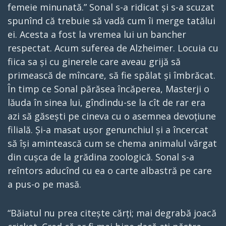
femeie minunată.” Sonal s-a ridicat și s-a scuzat
spunînd că trebuie să vadă cum îi merge tatălui
ei. Acesta a fost la vremea lui un bancher
respectat. Acum suferea de Alzheimer. Locuia cu
fiica sa și cu ginerele care aveau grijă să
primească de mîncare, să fie spălat și îmbrăcat.
În timp ce Sonal părăsea încăperea, Masterji o
lăuda în sinea lui, gîndindu-se la cît de rar era
azi să găsești pe cineva cu o asemnea devoțiune
filială. Și-a masat ușor genunchiul și a încercat
să își amintească cum se chema animalul vărgat
din cușca de la grădina zoologică. Sonal s-a
reîntors aducînd cu ea o carte albastră pe care
a pus-o pe masă.
“Băiatul nu prea citește cărți; mai degrabă joacă