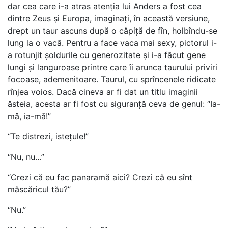
dar cea care i-a atras atenția lui Anders a fost cea
dintre Zeus și Europa, imaginați, în această versiune,
drept un taur ascuns după o căpiță de fîn, holbîndu-se
lung la o vacă. Pentru a face vaca mai sexy, pictorul i-
a rotunjit șoldurile cu generozitate și i-a făcut gene
lungi și languroase printre care îi arunca taurului priviri
focoase, ademenitoare. Taurul, cu sprîncenele ridicate
rînjea voios. Dacă cineva ar fi dat un titlu imaginii
ăsteia, acesta ar fi fost cu siguranță ceva de genul: “Ia-
mă, ia-mă!”
“Te distrezi, istețule!”
“Nu, nu…”
“Crezi că eu fac panaramă aici? Crezi că eu sînt
măscăricul tău?”
“Nu.”