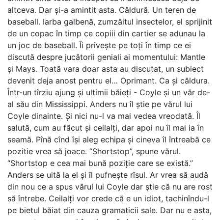
altceva. Dar și-a amintit asta. Căldură. Un teren de
baseball. Iarba galbenă, zumzăitul insectelor, el sprijinit
de un copac în timp ce copiii din cartier se adunau la
un joc de baseball. Îi privește pe toți în timp ce ei
discută despre jucătorii geniali ai momentului: Mantle
și Mays. Toată vara doar asta au discutat, un subiect
devenit deja anost pentru el… Oprimant. Ca și căldura.
Într-un tîrziu ajung și ultimii băieți - Coyle și un văr de-
al său din Mississippi. Anders nu îl știe pe vărul lui
Coyle dinainte. Și nici nu-l va mai vedea vreodată. Îl
salută, cum au făcut și ceilalți, dar apoi nu îl mai ia în
seamă. Pînă cînd își aleg echipa și cineva îl întreabă ce
pozitie vrea să joace. “Shortstop”, spune vărul.
“Shortstop e cea mai bună poziție care se există.”
Anders se uită la el și îl pufnește rîsul. Ar vrea să audă
din nou ce a spus vărul lui Coyle dar știe că nu are rost
să întrebe. Ceilalți vor crede că e un idiot, tachinîndu-l
pe bietul băiat din cauza gramaticii sale. Dar nu e asta,