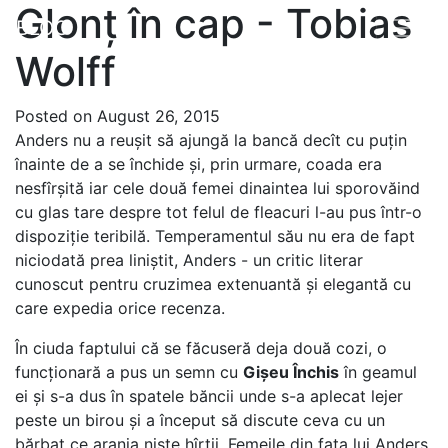
Glonț în cap - Tobias
BLOG
Wolff
Posted on August 26, 2015
Anders nu a reușit să ajungă la bancă decît cu puțin
înainte de a se închide și, prin urmare, coada era
nesfîrșită iar cele două femei dinaintea lui sporovăind
cu glas tare despre tot felul de fleacuri l-au pus într-o
dispoziție teribilă. Temperamentul său nu era de fapt
niciodată prea liniștit, Anders - un critic literar
cunoscut pentru cruzimea extenuantă și elegantă cu
care expedia orice recenza.
În ciuda faptului că se făcuseră deja două cozi, o
funcționară a pus un semn cu
Gișeu Închis
în geamul
ei și s-a dus în spatele băncii unde s-a aplecat lejer
peste un birou și a început să discute ceva cu un
bărbat ce aranja niște hîrtii. Femeile din faţa lui Anders