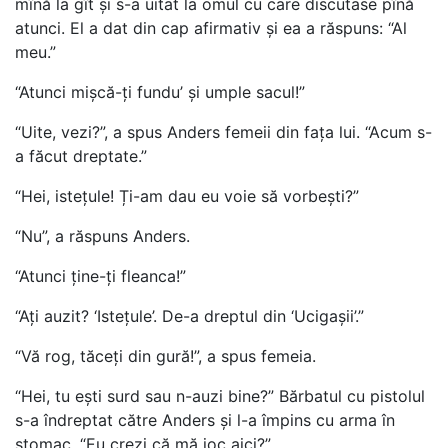
mînă la gît și s-a uitat la omul cu care discutase pînă
atunci. El a dat din cap afirmativ și ea a răspuns: “Al
meu.”
“Atunci mișcă-ți fundu’ și umple sacul!”
“Uite, vezi?”, a spus Anders femeii din fața lui. “Acum s-
a făcut dreptate.”
“Hei, istețule! Ți-am dau eu voie să vorbești?”
“Nu”, a răspuns Anders.
“Atunci ține-ți fleanca!”
“Ați auzit? ‘Istețule’. De-a dreptul din ‘Ucigașii’.”
“Vă rog, tăceți din gură!”, a spus femeia.
“Hei, tu ești surd sau n-auzi bine?” Bărbatul cu pistolul
s-a îndreptat către Anders și l-a împins cu arma în
stomac. “Eu crezi că mă joc aici?”