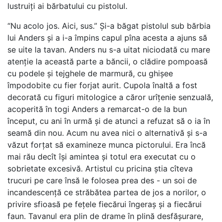
lustruiți ai bărbatului cu pistolul.
“Nu acolo jos. Aici, sus.” Și-a băgat pistolul sub bărbia
lui Anders și a i-a împins capul pîna acesta a ajuns să
se uite la tavan. Anders nu s-a uitat niciodată cu mare
atenție la această parte a băncii, o clădire pompoasă
cu podele și tejghele de marmură, cu ghișee
împodobite cu fier forjat aurit. Cupola înaltă a fost
decorată cu figuri mitologice a căror urîțenie senzuală,
acoperită în togi Anders a remarcat-o de la bun
început, cu ani în urmă și de atunci a refuzat să o ia în
seamă din nou. Acum nu avea nici o alternativă și s-a
văzut forțat să examineze munca pictorului. Era încă
mai rău decît își amintea și totul era executat cu o
sobrietate excesivă. Artistul cu pricina știa cîteva
trucuri pe care însă le folosea prea des - un soi de
incandescență ce străbătea partea de jos a norilor, o
privire sfioasă pe fețele fiecărui îngeraș și a fiecărui
faun. Tavanul era plin de drame în plină desfășurare,