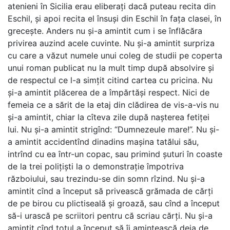
atenieni în Sicilia erau eliberați dacă puteau recita din
Eschil, și apoi recita el însuși din Eschil în fața clasei, în
grecește. Anders nu și-a amintit cum i se înflăcăra
privirea auzind acele cuvinte. Nu și-a amintit surpriza
cu care a văzut numele unui coleg de studii pe coperta
unui roman publicat nu la mult timp după absolvire și
de respectul ce l-a simțit citind cartea cu pricina. Nu
și-a amintit plăcerea de a împărtăși respect. Nici de
femeia ce a sărit de la etaj din clădirea de vis-a-vis nu
și-a amintit, chiar la cîteva zile după nașterea fetiței
lui. Nu și-a amintit strigînd: “Dumnezeule mare!”. Nu și-
a amintit accidentînd dinadins mașina tatălui său,
intrînd cu ea într-un copac, sau primind șuturi în coaste
de la trei polițiști la o demonstrație împotriva
războiului, sau trezindu-se din somn rîzind. Nu și-a
amintit cînd a început să privească grămada de cărți
de pe birou cu plictiseală și groază, sau cînd a început
să-i urască pe scriitori pentru că scriau cărți. Nu și-a
amintit cînd totul a început să îi amintească deja de