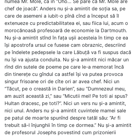
numea Mr. Mole, ca în “Oho… Se pare că Mr. Mole are
chef de joacă”. Anders nu și-a amintit de soția sa, pe
care de asemeni a iubit-o pînă cînd a început să îl
extenueze cu predictabilitatea ei, sau fiica lui, acum o
morocănoasă profesoară de economie la Dartmouth.
Nu și-a amintit stînd în fața ușii acesteia în timp ce ea
își apostrofa ursul ce fusese cam obraznic, descriind
pe îndelete pedepsele la care Lăbuță va fi suspus dacă
nu își va ajusta conduita. Nu și-a amintit nici măcar un
rînd din sutele de poeme pe care le-a memorat încă
din tinerețe cu gîndul ca astfel își va putea provoca
singur frisoane ori de cîte ori ar avea chef. Nici un
“Tăcut, pe o creastă in Darien”, sau “Dumnezeul meu,
am auzit această zi,” sau “Micutii mei! Pe toti ai spus?
Hultan dracesc, pe toti?”. Nici un vers nu și-a amintit,
nici unul. Anders nu și-a amintit cuvintele mamei sale
pe patul de moarte spunînd despre tatăl său: “Ar fi
trebuit să-l înjunghii în timp ce dormea.” Nu și-a amintit
de profesorul Josephs povestind cum prizonierii