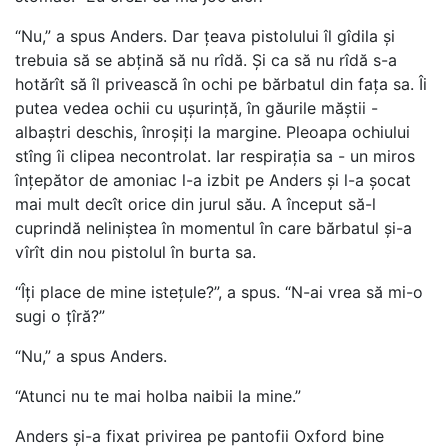
“Nu,” a spus Anders. Dar țeava pistolului îl gîdila și
trebuia să se abțină să nu rîdă. Și ca să nu rîdă s-a
hotărît să îl privească în ochi pe bărbatul din fața sa. Îi
putea vedea ochii cu ușurință, în găurile măștii -
albaștri deschis, înroșiți la margine. Pleoapa ochiului
stîng îi clipea necontrolat. Iar respirația sa - un miros
înțepător de amoniac l-a izbit pe Anders și l-a șocat
mai mult decît orice din jurul său. A început să-l
cuprindă neliniștea în momentul în care bărbatul și-a
vîrît din nou pistolul în burta sa.
“Îți place de mine istețule?”, a spus. “N-ai vrea să mi-o
sugi o țîră?”
“Nu,” a spus Anders.
“Atunci nu te mai holba naibii la mine.”
Anders și-a fixat privirea pe pantofii Oxford bine