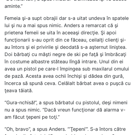
aminte.”
Femeia şi-a supt obrajii dar s-a uitat undeva în spatele
lui şi nu a mai spus nimic. Anders a remarcat că şi
prietena femeii se uita în aceeaşi direcţie. Şi apoi
funcţionarii s-au oprit din ce făceau, ceilalţi clienţi şi-
au întors şi ei privirile şi deodată s-a aşternut liniştea.
Doi bărbaţi cu măşti negre de ski pe faţă şi îmbrăcaţi
în costume albastre stăteau lîngă intrare. Unul din ei
avea un pistol pe care-l împingea sub maxilarul omului
de pază. Acesta avea ochii închişi şi dădea din gură,
încerca să spună ceva. Celălalt bărbat avea o puşcă cu
ţeava tăiată.
“Gura-nchisă!”, a spus bărbatul cu pistolul, deşi nimeni
nu a spus nimic. “Dacă vreun funcţionar dă alarma v-
am făcut ţepeni pe toţi.”
“Oh, bravo”, a spus Anders. “‘Ţepeni’”. S-a întors către