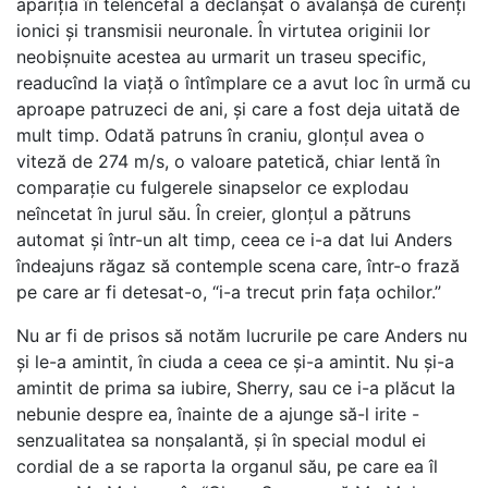
apariția în telencefal a declanșat o avalanșă de curenți
ionici și transmisii neuronale. În virtutea originii lor
neobișnuite acestea au urmarit un traseu specific,
readucînd la viață o întîmplare ce a avut loc în urmă cu
aproape patruzeci de ani, și care a fost deja uitată de
mult timp. Odată patruns în craniu, glonțul avea o
viteză de 274 m/s, o valoare patetică, chiar lentă în
comparație cu fulgerele sinapselor ce explodau
neîncetat în jurul său. În creier, glonțul a pătruns
automat și într-un alt timp, ceea ce i-a dat lui Anders
îndeajuns răgaz să contemple scena care, într-o frază
pe care ar fi detesat-o, “i-a trecut prin fața ochilor.”
Nu ar fi de prisos să notăm lucrurile pe care Anders nu
și le-a amintit, în ciuda a ceea ce și-a amintit. Nu și-a
amintit de prima sa iubire, Sherry, sau ce i-a plăcut la
nebunie despre ea, înainte de a ajunge să-l irite -
senzualitatea sa nonșalantă, și în special modul ei
cordial de a se raporta la organul său, pe care ea îl