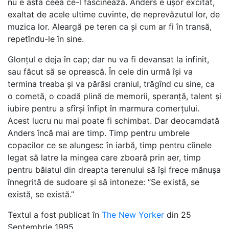
nu e asta ceea ce-l fascinează. Anders e ușor excitat,
exaltat de acele ultime cuvinte, de neprevăzutul lor, de
muzica lor. Aleargă pe teren ca și cum ar fi în transă,
repetîndu-le în sine.
Glonțul e deja în cap; dar nu va fi devansat la infinit,
sau făcut să se oprească. În cele din urmă își va
termina treaba și va părăsi craniul, trăgînd cu sine, ca
o cometă, o coadă plină de memorii, speranță, talent și
iubire pentru a sfîrși înfipt în marmura comerțului.
Acest lucru nu mai poate fi schimbat. Dar deocamdată
Anders încă mai are timp. Timp pentru umbrele
copacilor ce se alungesc în iarbă, timp pentru cîinele
legat să latre la mingea care zboară prin aer, timp
pentru băiatul din dreapta terenului să își frece mănușa
înnegrită de sudoare și să intoneze: “Se există, se
există, se există.”
Textul a fost publicat în
The New Yorker
din 25
Septembrie 1995