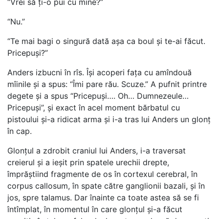
“Vrei să ți-o pui cu mine?”
“Nu.”
“Te mai bagi o singură dată așa ca boul și te-ai făcut.
Pricepuși?”
Anders izbucni în rîs. Își acoperi fața cu amîndouă
mîinile și a spus: “Îmi pare rău. Scuze.” A pufnit printre
degete și a spus “Pricepuși…. Oh… Dumnezeule…
Pricepuși”, și exact în acel moment bărbatul cu
pistoului și-a ridicat arma și i-a tras lui Anders un glonț
în cap.
Glonțul a zdrobit craniul lui Anders, i-a traversat
creierul și a ieșit prin spatele urechii drepte,
împrăștiind fragmente de os în cortexul cerebral, în
corpus callosum, în spate către ganglionii bazali, și în
jos, spre talamus. Dar înainte ca toate astea să se fi
întîmplat, în momentul în care glonțul și-a făcut