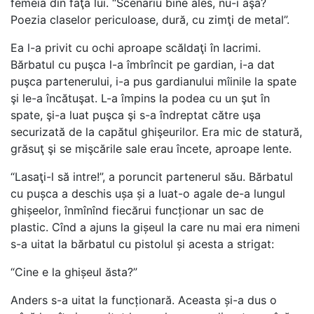
femeia din faţa lui. “Scenariu bine ales, nu-i aşa?
Poezia claselor periculoase, dură, cu zimţi de metal”.
Ea l-a privit cu ochi aproape scăldaţi în lacrimi.
Bărbatul cu puşca l-a îmbrîncit pe gardian, i-a dat
puşca partenerului, i-a pus gardianului mîinile la spate
şi le-a încătuşat. L-a împins la podea cu un şut în
spate, şi-a luat puşca şi s-a îndreptat către uşa
securizată de la capătul ghişeurilor. Era mic de statură,
grăsuţ şi se mişcările sale erau încete, aproape lente.
“Lasaţi-l să intre!”, a poruncit partenerul său. Bărbatul
cu pușca a deschis ușa și a luat-o agale de-a lungul
ghișeelor, înmînînd fiecărui funcționar un sac de
plastic. Cînd a ajuns la gișeul la care nu mai era nimeni
s-a uitat la bărbatul cu pistolul și acesta a strigat:
“Cine e la ghișeul ăsta?”
Anders s-a uitat la funcționară. Aceasta și-a dus o