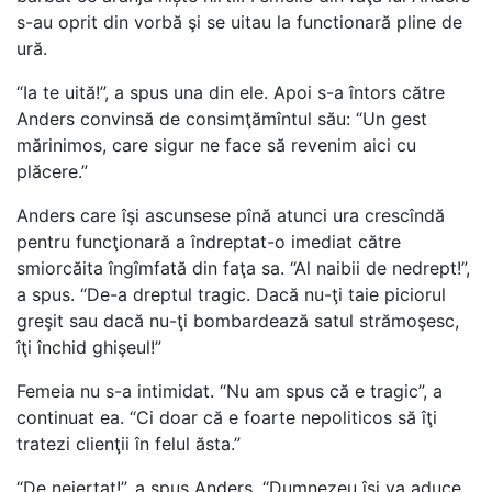
s-au oprit din vorbă şi se uitau la functionară pline de
ură.
“Ia te uită!”, a spus una din ele. Apoi s-a întors către
Anders convinsă de consimţămîntul său: “Un gest
mărinimos, care sigur ne face să revenim aici cu
plăcere.”
Anders care îşi ascunsese pînă atunci ura crescîndă
pentru funcţionară a îndreptat-o imediat către
smiorcăita îngîmfată din faţa sa. “Al naibii de nedrept!”,
a spus. “De-a dreptul tragic. Dacă nu-ţi taie piciorul
greşit sau dacă nu-ţi bombardează satul strămoşesc,
îţi închid ghişeul!”
Femeia nu s-a intimidat. “Nu am spus că e tragic”, a
continuat ea. “Ci doar că e foarte nepoliticos să îţi
tratezi clienţii în felul ăsta.”
“De neiertat!”, a spus Anders. “Dumnezeu îşi va aduce