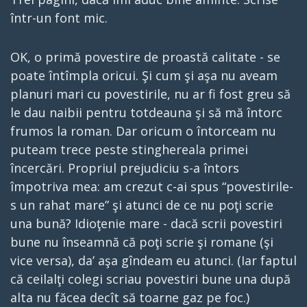
într-un font mic.
OK, o primă povestire de proastă calitate - se
poate întîmpla oricui. Şi cum şi aşa nu aveam
planuri mari cu povestirile, nu ar fi fost greu să
le dau naibii pentru totdeauna şi să mă întorc
frumos la roman. Dar oricum o întorceam nu
puteam trece peste stinghereala primei
încercări. Propriul prejudiciu s-a întors
împotriva mea: am crezut c-ai spus “povestirile-
s un rahat mare” şi atunci de ce nu poţi scrie
una bună? Idioţenie mare - dacă scrii povestiri
bune nu înseamnă că poţi scrie şi romane (şi
vice versa), da’ aşa gîndeam eu atunci. (Iar faptul
că ceilalţi colegi scriau povestiri bune una după
alta nu făcea decît să toarne gaz pe foc.)