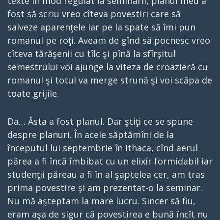
texte în mod regulat la seminarii, planul meu a
fost să scriu vreo cîteva povestiri care să
salveze aparenţele iar pe la spate să îmi pun
romanul pe roţi. Aveam de gînd să pocnesc vreo
cîteva tărăşenii cu tîlc şi pînă la sfîrşitul
semestrului voi ajunge la viteza de croazieră cu
romanul şi totul va merge strună şi voi scăpa de
toate grijile.
Da… Ăsta a fost planul. Dar ştiţi ce se spune
despre planuri. În acele săptămîni de la
începutul lui septembrie în Ithaca, cînd aerul
părea a fi încă îmbibat cu un elixir formidabil iar
studenţii păreau a fi în al şaptelea cer, am tras
prima povestire şi am prezentat-o la seminar.
Nu mă aşteptam la mare lucru. Sincer să fiu,
eram aşa de sigur că povestirea e bună încît nu