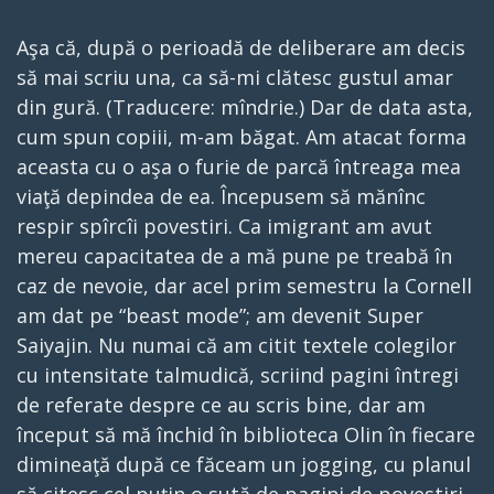
Aşa că, după o perioadă de deliberare am decis
să mai scriu una, ca să-mi clătesc gustul amar
din gură. (Traducere: mîndrie.) Dar de data asta,
cum spun copiii, m-am băgat. Am atacat forma
aceasta cu o aşa o furie de parcă întreaga mea
viaţă depindea de ea. Începusem să mănînc
respir spîrcîi povestiri. Ca imigrant am avut
mereu capacitatea de a mă pune pe treabă în
caz de nevoie, dar acel prim semestru la Cornell
am dat pe “beast mode”; am devenit Super
Saiyajin. Nu numai că am citit textele colegilor
cu intensitate talmudică, scriind pagini întregi
de referate despre ce au scris bine, dar am
început să mă închid în biblioteca Olin în fiecare
dimineaţă după ce făceam un jogging, cu planul