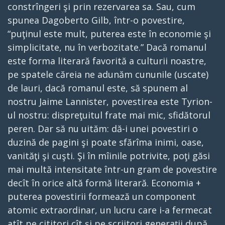
constrîngeri şi prin rezervarea sa. Sau, cum
spunea Dagoberto Gilb, într-o povestire,
“puţinul este mult, puterea este în economie şi
simplicitate, nu în verbozitate.” Dacă romanul
este forma literară favorită a culturii noastre,
pe spatele căreia ne adunăm cununile (uscate)
de lauri, dacă romanul este, să spunem al
nostru Jaime Lannister, povestirea este Tyrion-
ul nostru: dispreţuitul frate mai mic, sfidătorul
peren. Dar să nu uităm: dă-i unei povestiri o
duzină de pagini şi poate sfărîma inimi, oase,
vanităţi şi cuşti. Şi în mîinile potrivite, poţi găsi
mai multă intensitate într-un gram de povestire
decît în orice altă formă literară. Economia +
puterea povestirii formează un component
atomic extraordinar, un lucru care i-a fermecat
atît pe cititori cît şi pe scriitori generaţii după