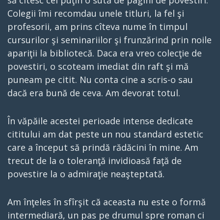
să citesc cel puţin o sută de pagini de povestiri.
Colegii îmi recomdau unele titluri, la fel şi
profesorii, am prins cîteva nume în timpul
cursurilor şi seminariilor şi frunzărind prin noile
apariţii la bibliotecă. Daca era vreo colecţie de
povestiri, o scoteam imediat din raft şi mă
puneam pe citit. Nu conta cine a scris-o sau
dacă era bună de ceva. Am devorat totul.
În văpăile acestei perioade intense dedicate
cititului am dat peste un nou standard estetic
care a început să prindă rădăcini în mine. Am
trecut de la o toleranţă invidioasă faţă de
povestire la o admiraţie neaşteptată.
Am înţeles în sfîrşit că aceasta nu este o formă
intermediară, un pas pe drumul spre roman ci