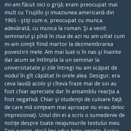
mi-am făcut nici o grijă; eram preocupat mai
mult cu Trujillo şi invaziunea americană din
1965 - ştiţi cum e, preocupat cu munca
adevărată, cu munca la roman. Şi a venit
seminarul şi pînă în ziua de azi nu am uitat cum
m-am simţit fiind martor la dezmembrarea
povestirii mele. Am mai luat-o în nas şi înainte
dar acum se întîmpla la un seminar la
universitatate şi zile întregi nu am scăpat de
nodul în gît căpătat în orele alea. Desigur, era
ceva laudă acolo şi cîteva fraze mai de soi au
fost chiar apreciate dar în ansamblu reacţia a
fost negativă. Chiar şi studenţii de culoare faţă
de care mă simţeam mai aproape nu erau deloc
impresionaţi. Unul din ei a scris o sumedenie de
notiţe despre toate neajunsurile textului meu.
Trei pagini, dacă îmi aduc bine aminte. Scrise