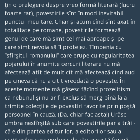
ţin o prelegere despre vreo formă literară (lucru
foarte rar), povestirile sînt în mod inevitabil
punctul meu tare. Chiar şi acum cînd sînt axat în
totalitate pe romane, povestirile formează
genul de care mă simt cel mai aproape şi pe
care simt nevoia să îl protejez. Tîmpenia cu
“sfîrşitul romanului” care erupe cu regularitatea
pojarului în anumite cercuri literare nu mă
afectează atît de mult cît mă afectează cînd aud
pe cineva că nu a citit vreodată o poveste. În
aceste momente mă găsesc făcînd prozelitism
ca nebunul şi nu ar fi exclus să merg pînă la a
trimite colecţiile de povestiri favorite prin poştă
persoanei în cauză. (Da, chiar fac asta!) Urăsc
umbra nesfîrşită sub care povestirile par a trăi -
că e din partea editurilor, a editorilor sau a
scriitorilor care vorbesc de rău această formă