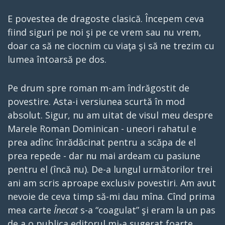
E povestea de dragoste clasică. Începem ceva
fiind siguri pe noi şi pe ce vrem sau nu vrem,
doar ca să ne ciocnim cu viaţa şi să ne trezim cu
lumea întoarsă pe dos.
Pe drum spre roman m-am îndrăgostit de
povestire. Asta-i versiunea scurtă în mod
absolut. Sigur, nu am uitat de visul meu despre
Marele Roman Dominican - uneori rahatul e
prea adînc înrădăcinat pentru a scăpa de el
prea repede - dar nu mai ardeam cu pasiune
pentru el (încă nu). De-a lungul următorilor trei
ani am scris aproape exclusiv povestiri. Am avut
nevoie de ceva timp să-mi dau mîna. Cînd prima
mea carte
Înecat
s-a “coagulat” şi eram la un pas
de a o publica editorul mi-a sugerat foarte