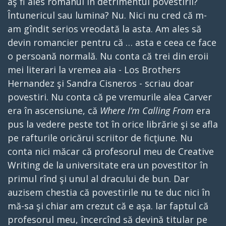
aş fi ales romanul în detrimentul povestirii?
Întunericul sau lumina? Nu. Nici nu cred că m-
am gîndit serios vreodată la asta. Am ales să
devin romancier pentru că … asta e ceea ce face
o persoană normală. Nu conta că trei din eroii
mei literari la vremea aia - Los Brothers
Hernandez şi Sandra Cisneros - scriau doar
povestiri. Nu conta că pe vremurile alea Carver
era în ascensiune, că
Where I’m Calling From
era
pus la vedere peste tot în orice librărie şi se afla
pe rafturile oricărui scriitor de ficţiune. Nu
conta nici măcar că profesorul meu de Creative
Writing de la universitate era un povestitor în
primul rînd şi unul al dracului de bun. Dar
auzisem chestia că povestirile nu te duc nici în
mă-sa şi chiar am crezut că e aşa. Iar faptul că
profesorul meu, încercînd să devină titular pe