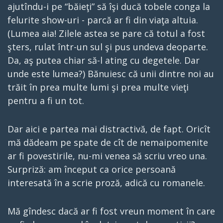
ajutîndu-i pe “băieţi” să îşi ducă tobele conga la
felurite show-uri - parcă ar fi din viaţa altuia.
(Lumea aia! Zilele astea se pare că totul a fost
şters, rulat într-un sul şi pus undeva deoparte.
Da, aş putea chiar să-l ating cu degetele. Dar
unde este lumea?) Bănuiesc că unii dintre noi au
trăit în prea multe lumi şi prea multe vieţi
pentru a fi un tot.
Dar aici e partea mai distractivă, de fapt. Oricît
mă dădeam pe spate de cît de nemaipomenite
ar fi povestirile, nu-mi venea să scriu vreo una.
Surpriză: am început ca orice persoană
interesată în a scrie proză, adică cu romanele.
Mă gîndesc dacă ar fi fost vreun moment în care