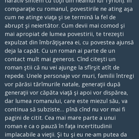
narativ sîntem cu toţii din neamul lui Tyrion). În
comparaţie cu romanul, povestirile ne ating aşa
cum ne atinge viaţa şi se termină la fel de
abrupt şi neiertător. Cum devii mai comod şi
mai apropiat de lumea povestirii, te trezeşti
expulzat din îmbrăţişarea ei, cu povestea ajunsă
deja la capăt. Cu un roman ai parte de un
contact mult mai generos. Cînd citeşti un
roman ştii că nu vei ajunge la sfîrşit atît de
repede. Unele personaje vor muri, familii întregi
vor părăsi tărîmurile natale, generaţii după
generaţii vor căpăta viaţă şi apoi vor dispărea,
dar lumea romanului, care este miezul său, va
continua să subziste… pînă cînd nu vor mai fi
pagini de citit. Cea mai mare parte a unui
roman e ca o pauză în faţa incertitudinii
implacabile a vieţii. Şi tu şi eu ne-am putea da