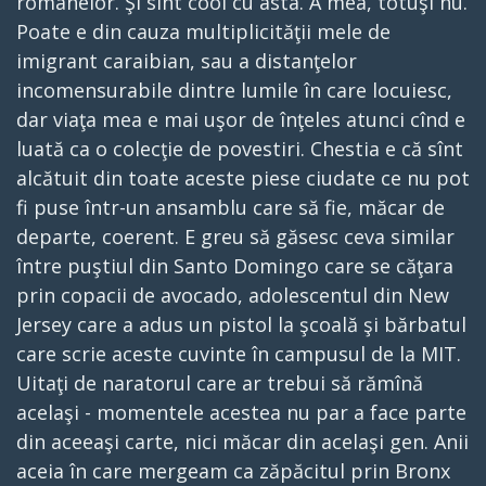
romanelor. Şi sînt cool cu asta. A mea, totuşi nu.
Poate e din cauza multiplicităţii mele de
imigrant caraibian, sau a distanţelor
incomensurabile dintre lumile în care locuiesc,
dar viaţa mea e mai uşor de înţeles atunci cînd e
luată ca o colecţie de povestiri. Chestia e că sînt
alcătuit din toate aceste piese ciudate ce nu pot
fi puse într-un ansamblu care să fie, măcar de
departe, coerent. E greu să găsesc ceva similar
între puştiul din Santo Domingo care se căţara
prin copacii de avocado, adolescentul din New
Jersey care a adus un pistol la şcoală şi bărbatul
care scrie aceste cuvinte în campusul de la MIT.
Uitaţi de naratorul care ar trebui să rămînă
acelaşi - momentele acestea nu par a face parte
din aceeaşi carte, nici măcar din acelaşi gen. Anii
aceia în care mergeam ca zăpăcitul prin Bronx